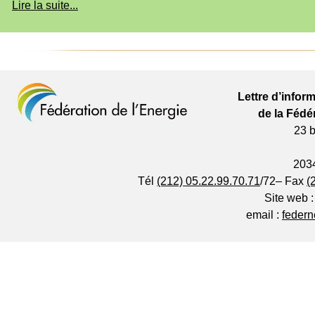
Lire la suite...
Lettre d’infor
de la Fédé
23 
203
Tél
(212) 05.22.99.70.71
/72
– Fax
(
Site web 
email :
feder