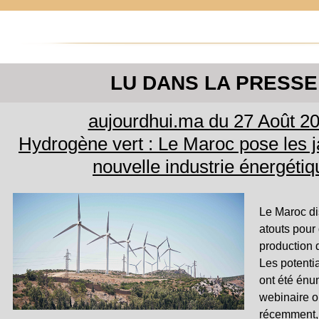
LU DANS LA PRESSE
aujourdhui.ma du 27 Août 2
Hydrogène vert : Le Maroc pose les j
nouvelle industrie énergétiq
Le Maroc di
atouts pour
production 
Les potenti
ont été énu
webinaire o
récemment, 