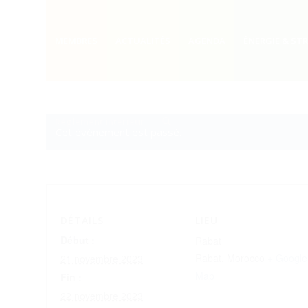
MEMBRES
ACTUALITÉS
AGENDA
ÉNERGIE & ST
Réglement intérieur
Cet évènement est passé.
DÉTAILS
LIEU
Début :
Rabat
Rabat
,
Morocco
+ Google
21 novembre 2023
Map
Fin :
22 novembre 2023