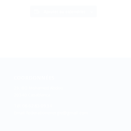
Ajouter au calendrier
COORDONNÉES
23, BD Mohamed Abdou
20340 Casablanca
Tél: 06.62.83.09.34
Email: federationenergie@gmail .com