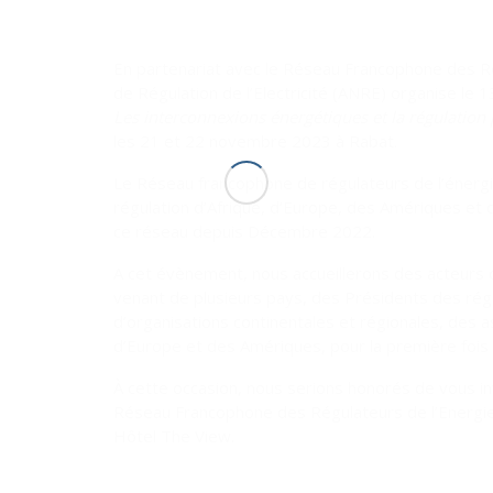
En partenariat avec le Réseau Francophone des Rég
de Régulation de l’Electricité (ANRE) organise le
Les interconnexions énergétiques et la régulation
les 21 et 22 novembre 2023 à Rabat.
Le Réseau francophone de régulateurs de l’énergi
régulation d’Afrique, d’Europe, des Amériques et 
ce réseau depuis Décembre 2022.
A cet évènement, nous accueillerons des acteurs 
venant de plusieurs pays, des Présidents des régu
d’organisations continentales et régionales, des a
d’Europe et des Amériques, pour la première fois
À cette occasion, nous serions honorés de vous in
Réseau Francophone des Régulateurs de l’Energie,
Hôtel The View.