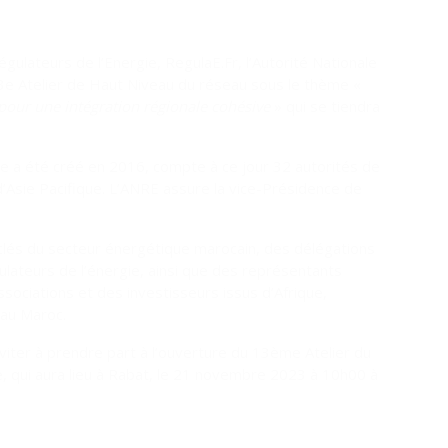
ulateurs de l’Energie, RegulaE.Fr, l’Autorité Nationale
 13e Atelier de Haut Niveau du réseau sous le thème «
 pour une intégration régionale cohésive
» qui se tiendra
e a été créé en 2016, compte à ce jour 32 autorités de
d’Asie Pacifique. L’ANRE assure la vice-Présidence de
clés du secteur énergétique marocain, des délégations
lateurs de l’énergie, ainsi que des représentants
ssociations et des investisseurs issus d’Afrique,
 au Maroc.
viter à prendre part à l’ouverture du 13ème Atelier du
 qui aura lieu à Rabat, le 21 novembre 2023 à 10h00 à