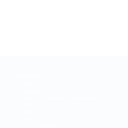
SITEMAP
Accueil
Actualités
Archives de la Newsletter bi-mensuelle
Contact
COP22
Dossiers
Énergie & Stratégie