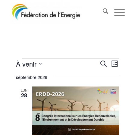
Évènements
Recherc
Naviga
À venir
Recherche
Liste
de
et
Sélectionnez
vues
septembre 2026
navigati
une
Évène
date.
de
LUN
28
vues
Évèneme