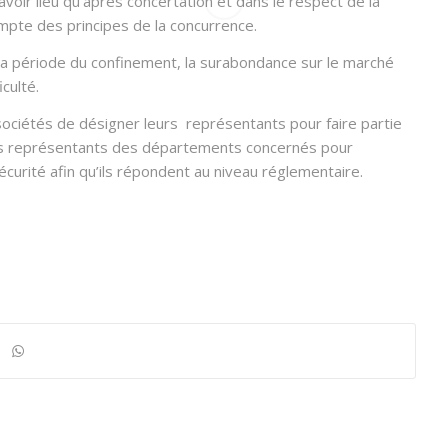
 avoir lieu qu’après concertation et dans le respect de la
ompte des principes de la concurrence.
la période du confinement, la surabondance sur le marché
culté.
ciétés de désigner leurs représentants pour faire partie
es représentants des départements concernés pour
écurité afin qu’ils répondent au niveau réglementaire.