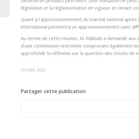
sécurité en produits pétroliers. Leur utilisation ne peut
Fédération de l’Energie
législation et la réglementation en vigueur et tenant c
Quant à l’approvisionnement du marché national après 
international permettra un approvisionnement sans diffi
Au terme de cette réunion, M. Rabbah a demandé aux so
d’une commission restreinte comprenant également l
approfondir la réflexion sur la question des stocks de s
29 AVRIL 2020
Partager cette publication