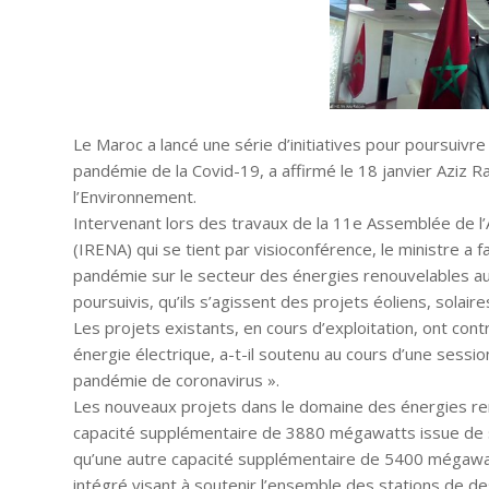
Le Maroc a lancé une série d’initiatives pour poursuiv
pandémie de la Covid-19, a affirmé le 18 janvier Aziz R
l’Environnement.
Intervenant lors des travaux de la 11e Assemblée de l’
(IRENA) qui se tient par visioconférence, le ministre a fai
pandémie sur le secteur des énergies renouvelables a
poursuivis, qu’ils s’agissent des projets éoliens, solair
Les projets existants, en cours d’exploitation, ont co
énergie électrique, a-t-il soutenu au cours d’une sessi
pandémie de coronavirus ».
Les nouveaux projets dans le domaine des énergies re
capacité supplémentaire de 3880 mégawatts issue de s
qu’une autre capacité supplémentaire de 5400 mégawa
intégré visant à soutenir l’ensemble des stations de 