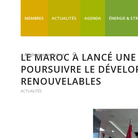
MEMBRES
ACTUALITÉS
AGENDA
ÉNERGIE & ST
LE MAROC A LANCÉ UNE 
Réglement intérieur
POURSUIVRE LE DÉVELO
RENOUVELABLES
ACTUALITÉS