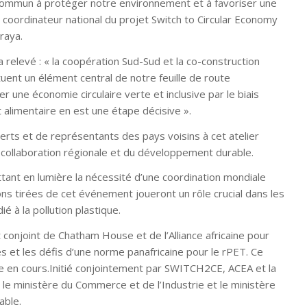
 commun à protéger notre environnement et à favoriser une
le coordinateur national du projet Switch to Circular Economy
raya.
a relevé :
« la coopération Sud-Sud et la co-construction
ituent un élément central de notre feuille de route
r une économie circulaire verte et inclusive par le biais
t alimentaire en est une étape décisive ».
erts et de représentants des pays voisins à cet atelier
a collaboration régionale et du développement durable.
ant en lumière la nécessité d’une coordination mondiale
ns tirées de cet événement joueront un rôle crucial dans les
é à la pollution plastique.
conjoint de Chatham House et de l’Alliance africaine pour
es et les défis d’une norme panafricaine pour le rPET. Ce
ée en cours.Initié conjointement par SWITCH2CE, ACEA et la
 le ministère du Commerce et de l’Industrie et le ministère
able.