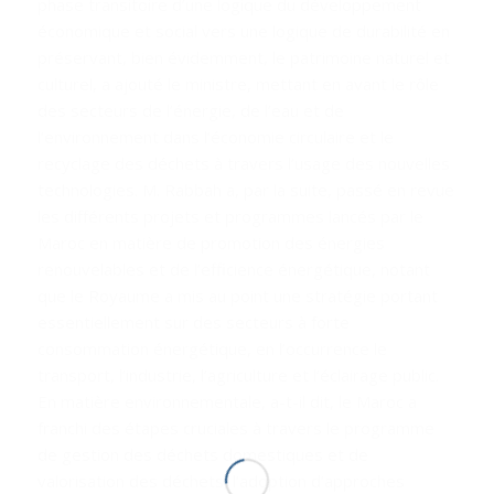
phase transitoire d’une logique du développement
économique et social vers une logique de durabilité en
préservant, bien évidemment, le patrimoine naturel et
culturel, a ajouté le ministre, mettant en avant le rôle
des secteurs de l’énergie, de l’eau et de
l’environnement dans l’économie circulaire et le
recyclage des déchets à travers l’usage des nouvelles
technologies. M. Rabbah a, par la suite, passé en revue
les différents projets et programmes lancés par le
Maroc en matière de promotion des énergies
renouvelables et de l’efficience énergétique, notant
que le Royaume a mis au point une stratégie portant
essentiellement sur des secteurs à forte
consommation énergétique, en l’occurrence le
transport, l’industrie, l’agriculture et l’éclairage public.
En matière environnementale, a-t-il dit, le Maroc a
franchi des étapes cruciales à travers le programme
de gestion des déchets domestiques et de
valorisation des déchets, l’adoption d’approches