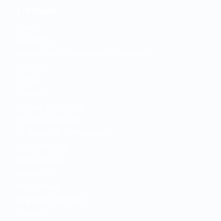
SITEMAP
Accueil
Actualités
Archives de la Newsletter bi-mensuelle
Contact
COP22
Dossiers
Énergie & Stratégie
Etudes & Analyses
Le Bureau de la Fédération
Lois & Décrets
Mediathéque
Membres
Plan d’Action
Réglement intérieur
Statuts