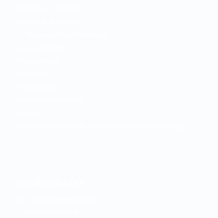
Énergie & Stratégie
Etudes & Analyses
Le Bureau de la Fédération
Lois & Décrets
Mediathéque
Membres
Plan d’Action
Réglement intérieur
Statuts
Vidéo Institutionnelle de la Fédération de l’Energie
COORDONNÉES
23, BD Mohamed Abdou
20340 Casablanca