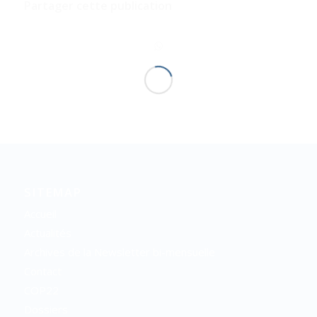
Partager cette publication
SITEMAP
Accueil
Actualités
Archives de la Newsletter bi-mensuelle
Contact
COP22
Dossiers