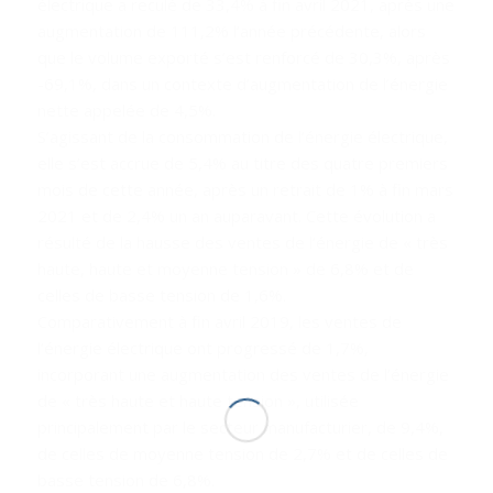
électrique a reculé de 33,4% à fin avril 2021, après une
augmentation de 111,2% l’année précédente, alors
que le volume exporté s’est renforcé de 30,3%, après
-69,1%, dans un contexte d’augmentation de l’énergie
nette appelée de 4,5%.
S’agissant de la consommation de l’énergie électrique,
elle s’est accrue de 5,4% au titre des quatre premiers
mois de cette année, après un retrait de 1% à fin mars
2021 et de 2,4% un an auparavant. Cette évolution a
résulté de la hausse des ventes de l’énergie de « très
haute, haute et moyenne tension » de 6,8% et de
celles de basse tension de 1,6%.
Comparativement à fin avril 2019, les ventes de
l’énergie électrique ont progressé de 1,7%,
incorporant une augmentation des ventes de l’énergie
de « très haute et haute tension », utilisée
principalement par le secteur manufacturier, de 9,4%,
de celles de moyenne tension de 2,7% et de celles de
basse tension de 6,8%.