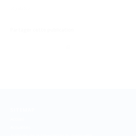
29 JUIN 2021
Partager cette publication
SITEMAP
Accueil
Actualités
Archives de la Newsletter bi-mensuelle