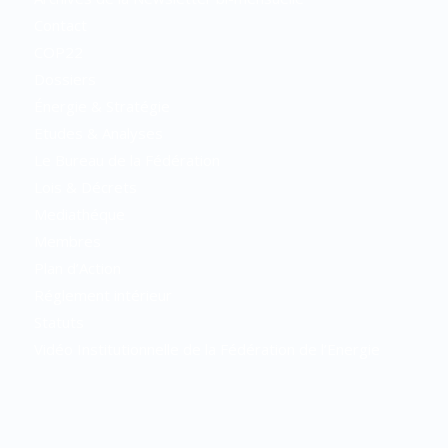
Contact
COP22
Dossiers
Énergie & Stratégie
Etudes & Analyses
Le Bureau de la Fédération
Lois & Décrets
Mediathéque
Membres
Plan d’Action
Réglement intérieur
Statuts
Vidéo Institutionnelle de la Fédération de l’Energie