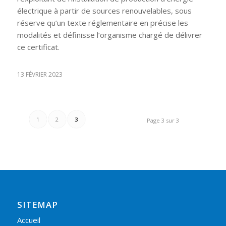
électrique à partir de sources renouvelables, sous
réserve qu’un texte réglementaire en précise les
modalités et définisse l’organisme chargé de délivrer
ce certificat.
13 FÉVRIER 2023
1
2
3
Page 3 sur 3
SITEMAP
Accueil