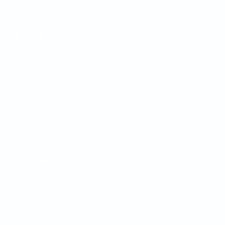
Actualités
Archives de la Newsletter bi-mensuelle
Contact
COP22
Dossiers
Énergie & Stratégie
Etudes & Analyses
Le Bureau de la Fédération
Lois & Décrets
Mediathéque
Membres
Plan d’Action
Réglement intérieur
Statuts
Vidéo Institutionnelle de la Fédération de l’Energie