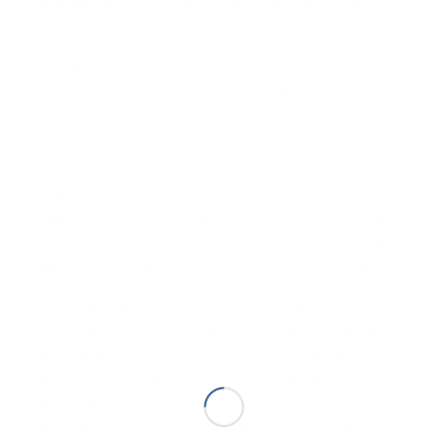
de 9,4% (après une hausse de 15% un an auparavant).
Au titre du mois de décembre 2023, la production de
l’énergie électrique a augmenté de 10,7%, fait savoir la
même source. S’agissant des échanges du secteur
avec l’extérieur, le volume importé de l’énergie
électrique s’est accru de 23,8% au terme de l’année
2023, au lieu d’une hausse de 171,4% il y a une année.
Quant au volume exporté, sa baisse n’a été que de
1,9%, comparée à -44,7% à fin 2022. Concernant le
volume de l’énergie appelée nette, il s’est apprécié de
4%, après +4,5% l’année dernière, relève la DEPF.
Concernant la consommation de l’énergie électrique,
elle a augmenté de 2,7% à fin 2023, après une hausse
de 4,6% à fin 2022. Cette évolution est liée à
l’accroissement des ventes de l’énergie de « très
haute, haute et moyenne tension, hors distributeurs »
de 3,2%, des ventes de l’énergie électrique adressées