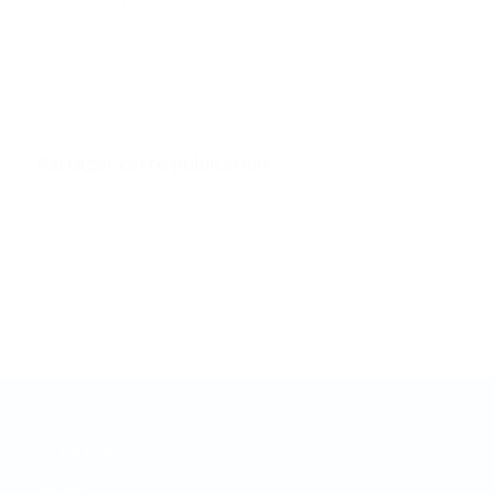
aux distributeurs de 2,8% et de celles destinées aux
ménages de 1,8%.
27 FÉVRIER 2024
Partager cette publication
SITEMAP
Accueil