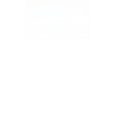
La production de l’énergie électrique au niveau national
s’est accrue de 2,4% au terme de l’année 2023, après
une légère hausse l’année précédente (+0,4%), selon
la Direction des études et des prévisions financières
(DEPF).
Ce résultat provient de la bonne dynamique de la
production privée (+5,3%) et de celle des énergies
renouvelables relatives à la loi 13-09 (+18,3%)
enregistrée en parallèle avec un repli de la production
de l’Office National de l’Eau et de l’Electricité (ONEE)