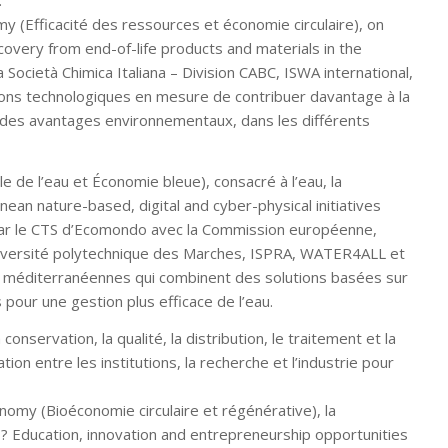
.
y (Efficacité des ressources et économie circulaire), on
covery from end-of-life products and materials in the
ocietà Chimica Italiana – Division CABC, ISWA international,
ions technologiques en mesure de contribuer davantage à la
r des avantages environnementaux, dans les différents
 de l’eau et Économie bleue), consacré à l’eau, la
n nature-based, digital and cyber-physical initiatives
ar le CTS d’Ecomondo avec la Commission européenne,
niversité polytechnique des Marches, ISPRA, WATER4ALL et
t méditerranéennes qui combinent des solutions basées sur
pour une gestion plus efficace de l’eau.
conservation, la qualité, la distribution, le traitement et la
ion entre les institutions, la recherche et l’industrie pour
nomy (Bioéconomie circulaire et régénérative), la
 Education, innovation and entrepreneurship opportunities