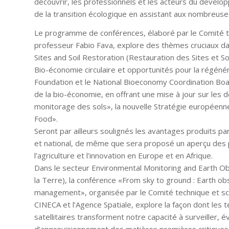
découvrir, les professionnels et les acteurs du dévelo
de la transition écologique en assistant aux nombreu
Le programme de conférences, élaboré par le Comité te
professeur Fabio Fava, explore des thèmes cruciaux dan
Sites and Soil Restoration (Restauration des Sites et So
Bio-économie circulaire et opportunités pour la régénér
Foundation et le National Bioeconomy Coordination Boa
de la bio-économie, en offrant une mise à jour sur les d
monitorage des sols», la nouvelle Stratégie européenne 
Food».
Seront par ailleurs soulignés les avantages produits pa
et national, de même que sera proposé un aperçu des pr
l’agriculture et l’innovation en Europe et en Afrique.
Dans le secteur Environmental Monitoring and Earth O
la Terre), la conférence «From sky to ground : Earth obs
management», organisée par le Comité technique et scie
CINECA et l’Agence Spatiale, explore la façon dont les 
satellitaires transforment notre capacité à surveiller,