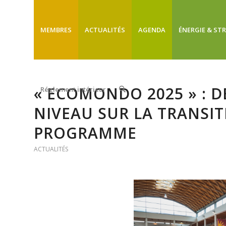
MEMBRES
ACTUALITÉS
AGENDA
ÉNERGIE & ST
« ECOMONDO 2025 » : 
Réglement intérieur
NIVEAU SUR LA TRANSI
PROGRAMME
ACTUALITÉS