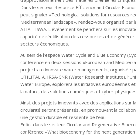
d’approvisionnement des matières premières critiques
Dans le secteur Resource Efficiency and Circular Econom
peut signaler «Technological solutions for resources re
Mediterranean landscape», rendez-vous organisé par la S
ATIA – ISWA. L’événement se penchera sur les innovat
capacité de réutilisation des ressources et de génére
secteurs économiques.
Au sein de l’espace Water Cycle and Blue Economy (Cycle
conférence en deux sessions «European and Mediterranea
projects to innovate water management», organisée p
UTILITALIA, IRSA-CNR (Water Research Institute), l’U
Water Europe, explorera les initiatives européennes e
la nature, des solutions numériques et cyber-physiques 
Ainsi, des projets innovants avec des applications sur la 
circularité seront présentés, en promouvant la collaborat
une gestion durable et résiliente de l’eau.
Enfin, dans le secteur Circular and Regenerative Bioeco
conférence «What bioeconomy for the next generation ?