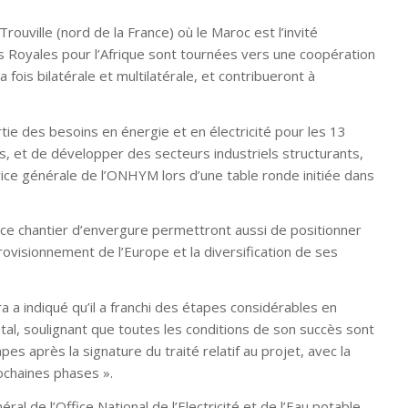
ouville (nord de la France) où le Maroc est l’invité
s Royales pour l’Afrique sont tournées vers une coopération
fois bilatérale et multilatérale, et contribueront à
e des besoins en énergie et en électricité pour les 13
, et de développer des secteurs industriels structurants,
rice générale de l’ONHYM lors d’une table ronde initiée dans
e chantier d’envergure permettront aussi de positionner
rovisionnement de l’Europe et la diversification de ses
a indiqué qu’il a franchi des étapes considérables en
al, soulignant que toutes les conditions de son succès sont
es après la signature du traité relatif au projet, avec la
rochaines phases ».
ral de l’Office National de l’Electricité et de l’Eau potable,