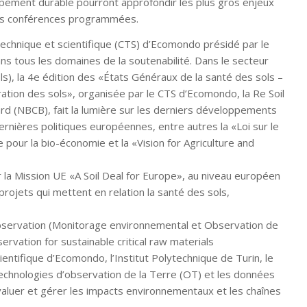
ppement durable pourront approfondir les plus gros enjeux
ses conférences programmées.
chnique et scientifique (CTS) d’Ecomondo présidé par le
s tous les domaines de la soutenabilité. Dans le secteur
ls), la 4e édition des «États Généraux de la santé des sols –
ation des sols», organisée par le CTS d’Ecomondo, la Re Soil
rd (NBCB), fait la lumière sur les derniers développements
ernières politiques européennes, entre autres la «Loi sur le
pour la bio-économie et la «Vision for Agriculture and
r la Mission UE «A Soil Deal for Europe», au niveau européen
ojets qui mettent en relation la santé des sols,
bservation (Monitorage environnemental et Observation de
ervation for sustainable critical raw materials
ntifique d’Ecomondo, l’Institut Polytechnique de Turin, le
technologies d’observation de la Terre (OT) et les données
 évaluer et gérer les impacts environnementaux et les chaînes