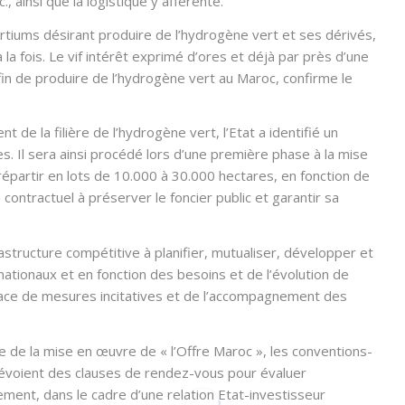
 ainsi que la logistique y afférente.
rtiums désirant produire de l’hydrogène vert et ses dérivés,
a fois. Le vif intérêt exprimé d’ores et déjà par près d’une
afin de produire de l’hydrogène vert au Maroc, confirme le
 de la filière de l’hydrogène vert, l’Etat a identifié un
tares. Il sera ainsi procédé lors d’une première phase à la mise
répartir en lots de 10.000 à 30.000 hectares, en fonction de
re contractuel à préserver le foncier public et garantir sa
astructure compétitive à planifier, mutualiser, développer et
ationaux et en fonction des besoins et de l’évolution de
 place de mesures incitatives et de l’accompagnement des
ite de la mise en œuvre de « l’Offre Maroc », les conventions-
prévoient des clauses de rendez-vous pour évaluer
ent, dans le cadre d’une relation Etat-investisseur