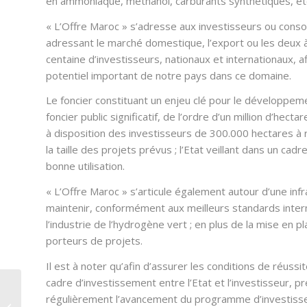
en ammoniaque, méthanol, carburants synthétiques, etc.,
« L’Offre Maroc » s’adresse aux investisseurs ou conso
adressant le marché domestique, l’export ou les deux à l
centaine d’investisseurs, nationaux et internationaux, 
potentiel important de notre pays dans ce domaine.
Le
foncier constituant un enjeu clé pour le développement
foncier public significatif, de l’ordre d’un million d’hec
à disposition des investisseurs de 300.000 hectares à 
la taille des projets prévus ; l’Etat veillant dans un cad
bonne utilisation.
« L’Offre Maroc » s’articule également autour d’une infr
maintenir, conformément aux meilleurs standards intern
l’industrie de l’hydrogène vert ; en plus de la mise en
porteurs de projets.
Il est à noter qu’afin d’assurer les conditions de réuss
cadre d’investissement entre l’Etat et l’investisseur, 
L’AIE alerte sur la
régulièrement l’avancement du programme d’investissem
faiblesse des stocks