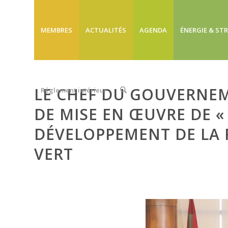
MEMBRES
ACTUALITÉS
AGENDA
ÉNERGIE & ST
LE CHEF DU GOUVERNEM
Réglement intérieur
DE MISE EN ŒUVRE DE «
DÉVELOPPEMENT DE LA F
VERT