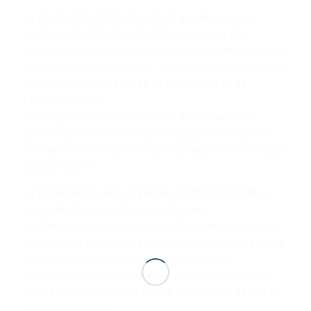
Le programme d’infrastructures gazières vise à
renforcer l’accélération du développement des
énergies renouvelables, des projets d’hydrogène vert
et de ses dérivés au Maroc, ainsi que l’intégration dans
les marchés énergétiques de l’Atlantique et de
l’Afrique/Europe.
Le programme prévoit de doter le Royaume de
plusieurs points d’entrée pour le gaz naturel liquéfié,
ainsi que d’infrastructures de stockage et de transport
du gaz naturel.
La présentation sera organisée en format hybride et
sera délivrée en anglais et en français.
Le Ministère invite les parties intéressées à s’inscrire
en envoyant un courriel à contactmtedd@mem.gov.ma
avec la liste des délégués et leurs adresses
électroniques (en indiquant le mode de participation,
en présentiel ou virtuel) afin de recevoir les détails de
connexion virtuelle.