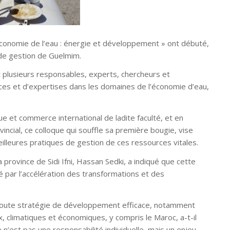
 Économie de l’eau : énergie et développement » ont débuté,
et de gestion de Guelmim.
t plusieurs responsables, experts, chercheurs et
ces et d’expertises dans les domaines de l’économie d’eau,
que et commerce international de ladite faculté, et en
ovincial, ce colloque qui souffle sa première bougie, vise
illeures pratiques de gestion de ces ressources vitales.
 province de Sidi Ifni, Hassan Sedki, a indiqué que cette
é par l’accélération des transformations et des
de toute stratégie de développement efficace, notamment
 climatiques et économiques, y compris le Maroc, a-t-il
e n’est pas une responsabilité individuelle, mais un enjeu