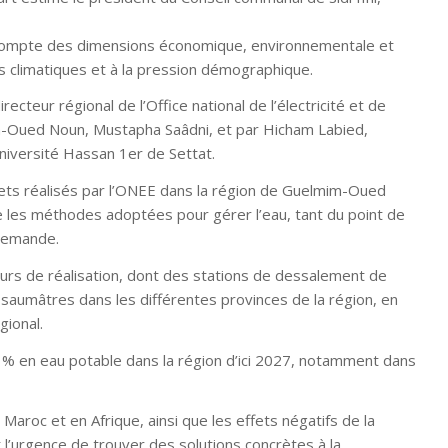
ir compte des dimensions économique, environnementale et
s climatiques et à la pression démographique.
ecteur régional de l’Office national de l’électricité et de
m-Oued Noun, Mustapha Saâdni, et par Hicham Labied,
Université Hassan 1er de Settat.
jets réalisés par l’ONEE dans la région de Guelmim-Oued
que les méthodes adoptées pour gérer l’eau, tant du point de
 demande.
 cours de réalisation, dont des stations de dessalement de
saumâtres dans les différentes provinces de la région, en
gional.
0 % en eau potable dans la région d’ici 2027, notamment dans
 Maroc et en Afrique, ainsi que les effets négatifs de la
nt l’urgence de trouver des solutions concrètes à la