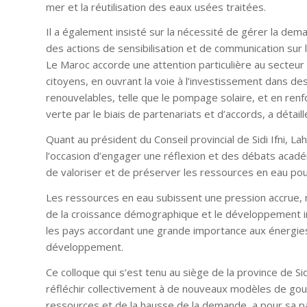
mer et la réutilisation des eaux usées traitées.
Il a également insisté sur la nécessité de gérer la de
des actions de sensibilisation et de communication sur 
Le Maroc accorde une attention particulière au secteur 
citoyens, en ouvrant la voie à l’investissement dans des
renouvelables, telle que le pompage solaire, et en renf
verte par le biais de partenariats et d’accords, a détaill
Quant au président du Conseil provincial de Sidi Ifni, Lah
l’occasion d’engager une réflexion et des débats acad
de valoriser et de préserver les ressources en eau pou
Les ressources en eau subissent une pression accrue,
de la croissance démographique et le développement indu
les pays accordant une grande importance aux énergies
développement.
Ce colloque qui s’est tenu au siège de la province de Si
réfléchir collectivement à de nouveaux modèles de gou
ressources et de la hausse de la demande, a pour sa par