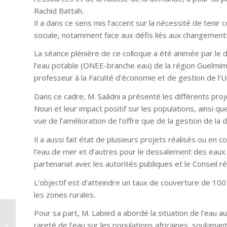
Rachid Battah.
Il a dans ce sens mis l’accent sur la nécessité de ten
sociale, notamment face aux défis liés aux changement
La séance plénière de ce colloque a été animée par le dir
l’eau potable (ONEE-branche eau) de la région Guelmi
professeur à la Faculté d’économie et de gestion de l’
Dans ce cadre, M. Saâdni a présenté les différents pro
Noun et leur impact positif sur les populations, ainsi 
vue de l’amélioration de l’offre que de la gestion de la
Il a aussi fait état de plusieurs projets réalisés ou en
l’eau de mer et d’autres pour le dessalement des eaux 
partenariat avec les autorités publiques et le Conseil ré
L’objectif est d’atteindre un taux de couverture de 10
les zones rurales.
Vivo Energy Maroc et
Pour sa part, M. Labied a abordé la situation de l’eau au
la Fondation Zakoura
rareté de l’eau sur les populations africaines, souligna