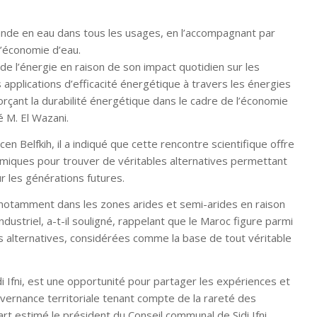
mande en eau dans tous les usages, en l’accompagnant par
l’économie d’eau.
de l’énergie en raison de son impact quotidien sur les
 applications d’efficacité énergétique à travers les énergies
orçant la durabilité énergétique dans le cadre de l’économie
é M. El Wazani.
cen Belfkih, il a indiqué que cette rencontre scientifique offre
émiques pour trouver de véritables alternatives permettant
r les générations futures.
 notamment dans les zones arides et semi-arides en raison
striel, a-t-il souligné, rappelant que le Maroc figure parmi
 alternatives, considérées comme la base de tout véritable
di Ifni, est une opportunité pour partager les expériences et
vernance territoriale tenant compte de la rareté des
t estimé le président du Conseil communal de Sidi Ifni,