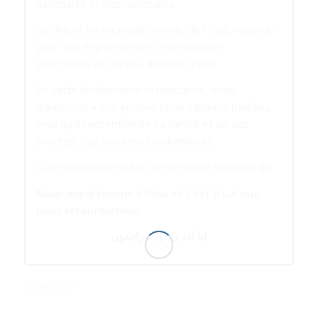
nationales et internationales.
Le défunt fut un grand commis de l’État, reconnu
pour son engagement et son parcours
exemplaire au service de notre pays.
En cette douloureuse circonstance, nous
adressons à son épouse Mme Yasmina Baddou,
ainsi qu’à l’ensemble de sa famille et de ses
proches, nos sincères condoléances.
«
Que Dieu ait le défunt en Sa Sainte Miséricorde.
Nous appartenons à Dieu et c’est à Lui que
nous retournerons
».
إنا لله وإنا إليه راجعون
13 MAI 2026