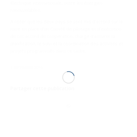
électrique internationale, outre les énergies
renouvelables.
A noter que les deux pays se sont mis d’accord sur la
mise en place d’un Comité de pilotage et d’exécution
de cet accord de coopération, chargé d’assurer la
planification, le suivi et la coordination des activités et
projets programmés dans ce cadre.
2 SEPTEMBRE 2016
Partager cette publication