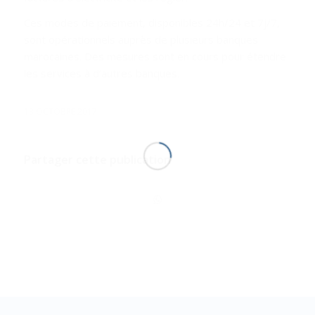
Ces modes de paiement, disponibles 24h/24 et 7j/7,
sont opérationnels auprès de plusieurs banques
marocaines. Des mesures sont en cours pour étendre
les services à d’autres banques.
13 OCTOBRE 2017
Partager cette publication