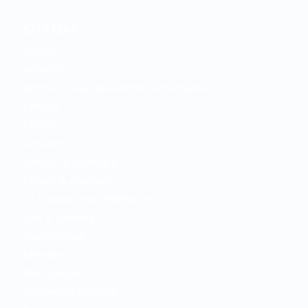
SITEMAP
Accueil
Actualités
Archives de la Newsletter bi-mensuelle
Contact
COP22
Dossiers
Énergie & Stratégie
Etudes & Analyses
Le Bureau de la Fédération
Lois & Décrets
Mediathéque
Membres
Plan d’Action
Réglement intérieur