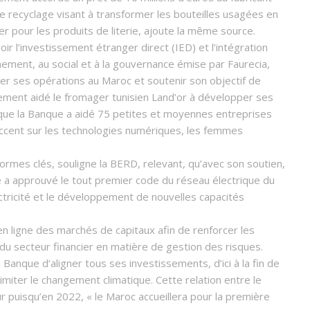
de recyclage visant à transformer les bouteilles usagées en
r pour les produits de literie, ajoute la même source.
r l’investissement étranger direct (IED) et l’intégration
onnement, au social et à la gouvernance émise par Faurecia,
r ses opérations au Maroc et soutenir son objectif de
ement aidé le fromager tunisien Land’or à développer ses
que la Banque a aidé 75 petites et moyennes entreprises
ccent sur les technologies numériques, les femmes
rmes clés, souligne la BERD, relevant, qu’avec son soutien,
ie a approuvé le tout premier code du réseau électrique du
lectricité et le développement de nouvelles capacités
 ligne des marchés de capitaux afin de renforcer les
u secteur financier en matière de gestion des risques.
 Banque d’aligner tous ses investissements, d’ici à la fin de
 limiter le changement climatique. Cette relation entre le
 puisqu’en 2022, « le Maroc accueillera pour la première