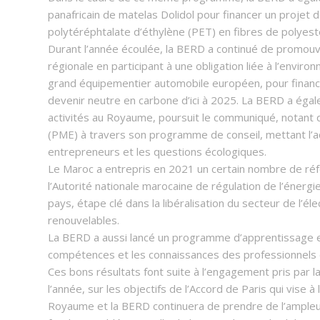
panafricain de matelas Dolidol pour financer un projet 
polytéréphtalate d’éthylène (PET) en fibres de polyeste
Durant l’année écoulée, la BERD a continué de promouvoi
régionale en participant à une obligation liée à l’envir
grand équipementier automobile européen, pour finance
devenir neutre en carbone d’ici à 2025. La BERD a égal
activités au Royaume, poursuit le communiqué, notant 
(PME) à travers son programme de conseil, mettant l’a
entrepreneurs et les questions écologiques.
Le Maroc a entrepris en 2021 un certain nombre de réfo
l’Autorité nationale marocaine de régulation de l’énerg
pays, étape clé dans la libéralisation du secteur de l’é
renouvelables.
La BERD a aussi lancé un programme d’apprentissage en
compétences et les connaissances des professionnels d
Ces bons résultats font suite à l’engagement pris par la
l’année, sur les objectifs de l’Accord de Paris qui vise à
Royaume et la BERD continuera de prendre de l’ampleur